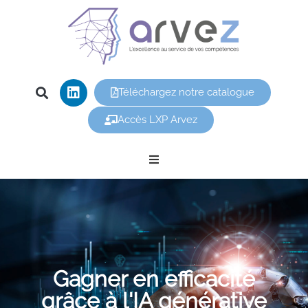
Téléchargez notre catalogue
Accès LXP Arvez
Nos offres
Arvez
Nos formations
Gagner en efficacité
grâce à l'IA générative
Vous êtes