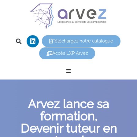
Téléchargez notre catalogue
Accès LXP Arvez
Nos offres
Arvez lance sa
Arvez
formation,
Nos formations
Devenir tuteur en
Vous êtes