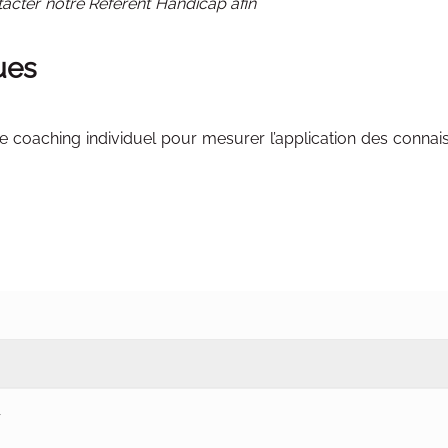
tacter notre Référent Handicap afin
ues
e coaching individuel pour mesurer l’application des connai
r