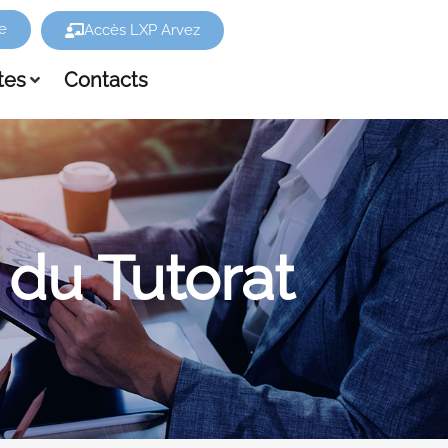
e
Accès LXP Arvez
tes
Contacts
 du Tutorat