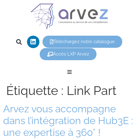
Téléchargez notre catalogue
Accès LXP Arvez
Nos offres
Étiquette :
Link Part
Arvez
Arvez vous accompagne
dans l’intégration de Hub3E :
Nos formations
une expertise à 360° !
Vous êtes