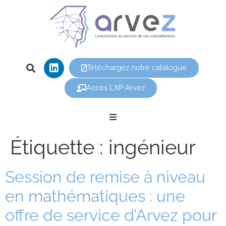
Téléchargez notre catalogue
Accès LXP Arvez
Nos offres
Étiquette :
ingénieur
Arvez
Session de remise à niveau
en mathématiques : une
Nos formations
offre de service d’Arvez pour
Vous êtes