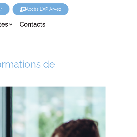
e
Accès LXP Arvez
tes
Contacts
ormations de