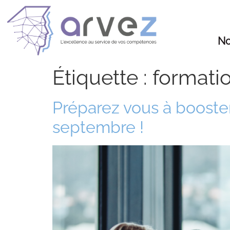
No
Étiquette :
formatio
Préparez vous à booste
septembre !