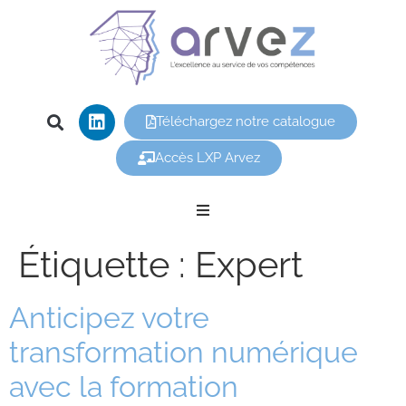
Téléchargez notre catalogue
Accès LXP Arvez
Nos offres
Étiquette :
Expert
Arvez
Anticipez votre
transformation numérique
Nos formations
avec la formation
Vous êtes