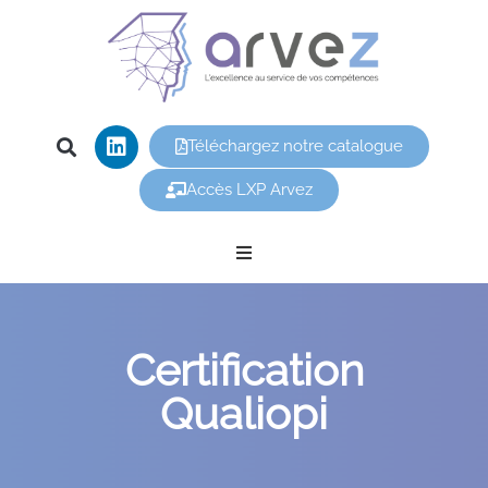
Téléchargez notre catalogue
Accès LXP Arvez
Nos offres
Certification
Arvez
Qualiopi
Nos formations
Vous êtes