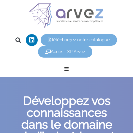
Téléchargez notre catalogue
Accès LXP Arvez
Nos offres
Développez vos
Arvez
connaissances
Nos formations
dans le domaine
Vous êtes